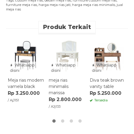
Tags:
custom meja rias
,
desain meja rias
,
furniture custom meja rias
,
furniture meja rias
,
harga meja rias jati
,
harga meja rias minimalis
,
jual
meja rias
Produk Terkait
Whatsapp
Whatsapp
Whatsapp
disini
disini
disini
Meja rias modern
meja rias
Diva teak brown
K
vamela black
minimalis
vanity table
v
marissa
Rp 3.250.000
Rp 5.250.000
R
Rp 2.800.000
/ AjJ151
Tersedia
/ AJj133