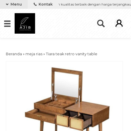
');
ure keinginanmu, kami berikan kualitas terbaik dengan harga terjangkau
Menu
Kontak
Beranda
»
meja rias
»
Tiara teak retro vanity table