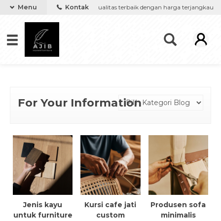
');
ure keinginanmu, kami berikan kualitas terbaik dengan harga terjangkau
Menu
Kontak
For Your Information
Jenis kayu
Kursi cafe jati
Produsen sofa
untuk furniture
custom
minimalis