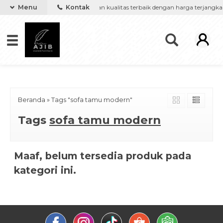
');
rniture keinginanmu, kami berikan kualitas terbaik dengan harga terjangka
Menu
Kontak
Beranda
»
Tags "sofa tamu modern"
Tags
sofa tamu modern
Maaf, belum tersedia produk pada
kategori ini.