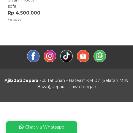
divani modern
sofa
Rp 4.500.000
/ AJJ038
Ajib Jati Jepara
- Jl. Tahunan - Batealit KM 07 (Selatan MIN
Bawu), Jepara - Jawa tengah
Chat via Whatsapp