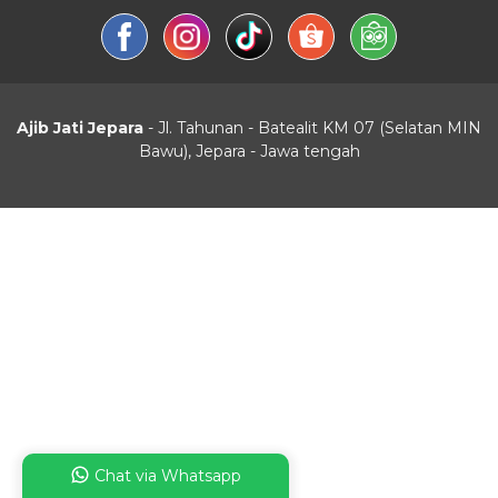
Ajib Jati Jepara
- Jl. Tahunan - Batealit KM 07 (Selatan MIN
Bawu), Jepara - Jawa tengah
Chat via Whatsapp